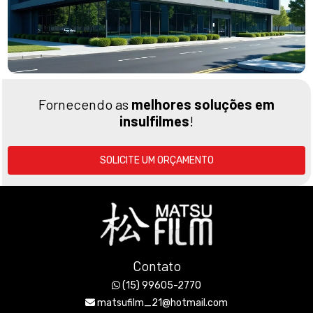
Fornecendo as
melhores soluções em
insulfilmes
!
SOLICITE UM ORÇAMENTO
Contato
(15) 99605-2770
matsufilm_21@hotmail.com