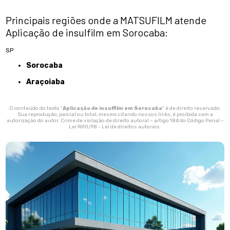
Principais regiões onde a MATSUFILM atende
Aplicação de insulfilm em Sorocaba:
SP
Sorocaba
Araçoiaba
O conteúdo do texto "
Aplicação de insulfilm em Sorocaba
" é de direito reservado.
Sua reprodução, parcial ou total, mesmo citando nossos links, é proibida sem a
autorização do autor. Crime de violação de direito autoral – artigo 184 do Código Penal –
Lei 9610/98 - Lei de direitos autorais
.