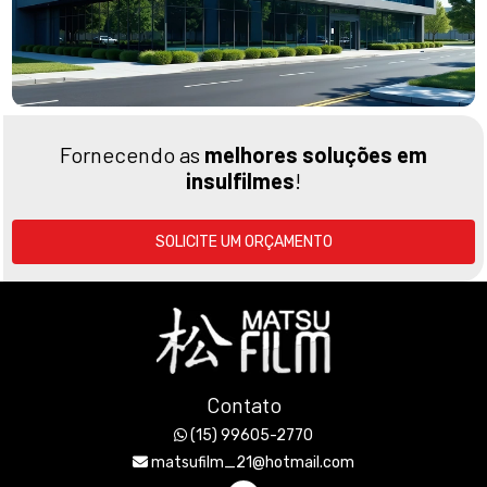
Fornecendo as
melhores soluções em
insulfilmes
!
SOLICITE UM ORÇAMENTO
Contato
(15) 99605-2770
matsufilm_21@hotmail.com