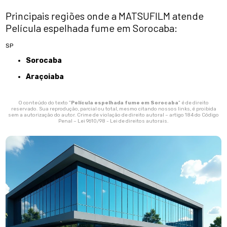
Principais regiões onde a MATSUFILM atende
Película espelhada fume em Sorocaba:
SP
Sorocaba
Araçoiaba
O conteúdo do texto "
Película espelhada fume em Sorocaba
" é de direito
reservado. Sua reprodução, parcial ou total, mesmo citando nossos links, é proibida
sem a autorização do autor. Crime de violação de direito autoral – artigo 184 do Código
Penal –
Lei 9610/98 - Lei de direitos autorais
.