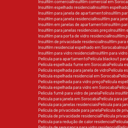
Insulfilm comercial
Insulfilm comercial em Soroc
Insulfilm espelhado residencial
Insulfilm espelhad
Insulfilm para janela de apartamento
Insulfilm pa
Insulfilm para janela residencial
Insulfilm para ja
Insulfilm em janelas de apartamento
Insulfilm pa
Insulfilm para janelas residenciais preço
Insulfilm
Insulfilm para porta de vidro residencial
Insulfilm
Insulfilm de privacidade residencial
Insulfilm para
Insulfilm residencial espelhado em Sorocaba
Insu
Insulfilm para vidro residencial
Insulfilm para vid
Película para apartamento
Película blackout par
Película espelhada fume em Sorocaba
Película 
Película espelhada para janela de vidro
Película 
Película espelhada residencial em Sorocaba
Pel
Película espelhada para vidro preço
Película esp
Película espelhada para vidro em Sorocaba
Pelí
Pelicula fumê para vidro de janela
Película insulf
Pelicula para janela em Sorocaba
Película para j
Pelicula para janelas residenciais
Película para j
Película de privacidade para janela
Película de p
Película de privacidade residencial
Película priv
Película para redução de calor residencial
Películ
Película de segurança para vidro residencial
Pel