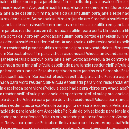
aba
Insulfilm escuro para janela
Insulfilm espelhado para casa
Insulfilm e
o residencial em Araçoiaba
Insulfilm espelhado residencial em Sorocab
ra janela de casa
Insulfilm na janela da sala
Insulfilm para janela espelha
nela residencial em Sorocaba
Insulfilm em janela em Sorocaba
Insulfilm e
ra janelas de casas
Insulfilm em janelas residenciais
Insulfilm em janela
 em janelas residenciais em Sorocaba
Insulfilm para porta blindex
Insulf
 para porta de vidro em Sorocaba
Insulfilm para portas e janelas
Insulfilm
 residência
Insulfilm residencial em Araçoiaba
Insulfilm residencial espe
lfilm residencial preço
Insulfilm residencial para privacidade
Insulfilm r
ro em Sorocaba
Insulfilm para vidros residenciais
Película antivandalismo
a janela
Película blackout para janela em Sorocaba
Película de controle 
espelhada para janela
Película espelhada para janela residencial
Películ
espelhada para janelas
Película espelhada para janelas em Sorocaba
Pel
ícula espelhada em Sorocaba
Película espelhada para vidro
Película esp
elhada para vidro residencial
Película espelhada para vidro residencial 
cula espelhada para vidros
Película espelhada para vidros em Araçoiaba
ilm residencial
Película para janela de apartamento
Pelicula para janela 
anela de vidro
Película para janela de vidro residencial
Película para jane
anelas residenciais preço
Película para porta de vidro residencial
Películ
rivacidade para janela em Araçoiaba
Película de privacidade para janel
acidade para residências
Película privacidade para residências em Soroc
a refletiva para janelas
Película refletiva para janelas em Araçoiaba
Pel
ícula de segurança para vidro residencial em Sorocaba
Película térmica