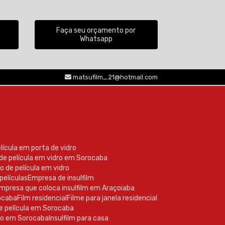
a
Faça seu orçamento por
Whatsapp
(15) 99605-2770
matsufilm_21@hotmail.com
elícula em porta de vidro
 de película em vidro em Sorocaba
o de película em vidro
películas
Empresa de insulfilm
Empresa que coloca insulfilm em Araçoiaba
rocaba
Film residencial
Filme para janela residencial
de película em Sorocaba
nto em Sorocaba
Insulfilm para casa