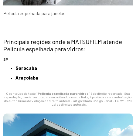
Película espelhada para janelas
Principais regiões onde a MATSUFILM atende
Película espelhada para vidros:
SP
Sorocaba
Araçoiaba
O conteúdo do texto "
Película espelhada para vidros
" é de direito reservado. Sua
reprodução, parcial ou total, mesmo citando nossos links, é proibida sem a autorização
do autor. Crime de violação de direito autoral – artigo 184 do Código Penal –
Lei 9610/98
- Lei de direitos autorais
.