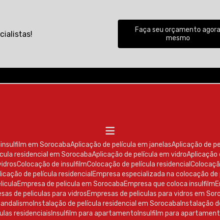
Faça seu orçamento agor
ialistas!
mesmo
e insulfilm em Sorocaba
Aplicação de película em janelas
Aplicação de p
lícula residencial em Sorocaba
Aplicação de película em vidro
Aplicação
vidros
Colocação de insulfilm
Colocação de película residencial
Colocaçã
licação de película residencial
Empresa especializada na colocação de 
licula
Empresa de pelicula em Sorocaba
Empresa que coloca insulfilm
esas de peliculas para vidros
Empresas de peliculas para vidros em So
ivandalismo
Instalação de película residencial em Sorocaba
Instalação 
ulas residenciais
Insulfilm para apartamento
Insulfilm para apartame