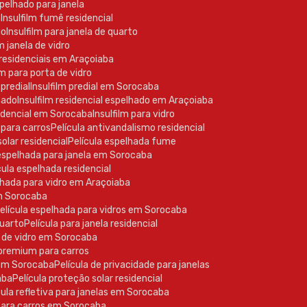
spelhado para janela
a
Insulfilm fumê residencial
do
Insulfilm para janela de quarto
m janela de vidro
s residenciais em Araçoiaba
ilm para porta de vidro
 predial
Insulfilm predial em Sorocaba
lhado
Insulfilm residencial espelhado em Araçoiaba
esidencial em Sorocaba
Insulfilm para vidro
 para carros
Película antivandalismo residencial
solar residencial
Película espelhada fume
a espelhada para janela em Sorocaba
ícula espelhada residencial
elhada para vidro em Araçoiaba
em Sorocaba
Película espelhada para vidros em Sorocaba
quarto
Película para janela residencial
la de vidro em Sorocaba
a premium para carros
a em Sorocaba
Película de privacidade para janelas
aba
Película proteção solar residencial
ícula refletiva para janelas em Sorocaba
 para carros em Sorocaba