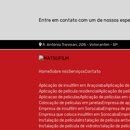
Entre em contato com um de nossos espec
R. Antônio Trevisan, 208 - Votorantim - SP
Home
Sobre nós
Serviços
Contato
Aplicação de insulfilm em Araçoiaba
Aplicação d
Aplicação de película residencial
Aplicação de pe
Aplicacao de peliculas
Aplicação de películas em 
Colocação de películas em janelas
Empresa de ap
Empresa de insulfilm em Sorocaba
Empresa de pe
Empresa que coloca insulfilm em Sorocaba
Empr
Instalação de película
Instalação de película ant
Instalação de película de vidro
Instalação de pelíc