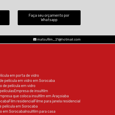
a
Faça seu orçamento por
Whatsapp
(15) 99605-2770
matsufilm_21@hotmail.com
elícula em porta de vidro
 de película em vidro em Sorocaba
o de película em vidro
películas
Empresa de insulfilm
Empresa que coloca insulfilm em Araçoiaba
rocaba
Film residencial
Filme para janela residencial
de película em Sorocaba
nto em Sorocaba
Insulfilm para casa