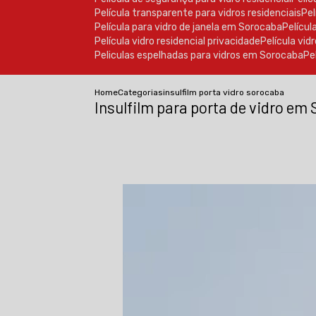
Película transparente para vidros residenciais
P
Película para vidro de janela em Sorocaba
Pelícu
Película vidro residencial privacidade
Película vi
Peliculas espelhadas para vidros em Sorocaba
P
Home
Categorias
insulfilm porta vidro sorocaba
Insulfilm para porta de vidro em