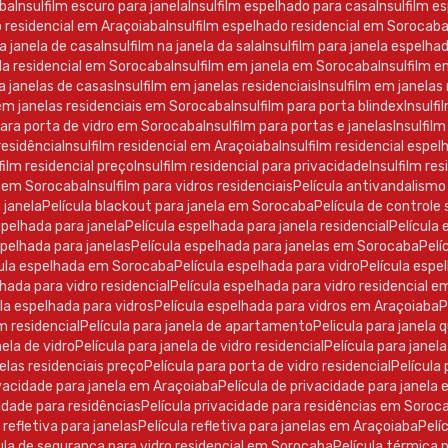
aba
Insulfilm escuro para janela
Insulfilm espelhado para casa
Insulfilm e
o residencial em Araçoiaba
Insulfilm espelhado residencial em Sorocab
ra janela de casa
Insulfilm na janela da sala
Insulfilm para janela espelha
nela residencial em Sorocaba
Insulfilm em janela em Sorocaba
Insulfilm e
ra janelas de casas
Insulfilm em janelas residenciais
Insulfilm em janela
 em janelas residenciais em Sorocaba
Insulfilm para porta blindex
Insulf
 para porta de vidro em Sorocaba
Insulfilm para portas e janelas
Insulfilm
 residência
Insulfilm residencial em Araçoiaba
Insulfilm residencial espe
lfilm residencial preço
Insulfilm residencial para privacidade
Insulfilm r
ro em Sorocaba
Insulfilm para vidros residenciais
Película antivandalismo
a janela
Película blackout para janela em Sorocaba
Película de controle 
espelhada para janela
Película espelhada para janela residencial
Películ
espelhada para janelas
Película espelhada para janelas em Sorocaba
Pel
ícula espelhada em Sorocaba
Película espelhada para vidro
Película esp
elhada para vidro residencial
Película espelhada para vidro residencial 
cula espelhada para vidros
Película espelhada para vidros em Araçoiaba
ilm residencial
Película para janela de apartamento
Pelicula para janela 
anela de vidro
Película para janela de vidro residencial
Película para jane
anelas residenciais preço
Película para porta de vidro residencial
Películ
rivacidade para janela em Araçoiaba
Película de privacidade para janel
acidade para residências
Película privacidade para residências em Soroc
a refletiva para janelas
Película refletiva para janelas em Araçoiaba
Pel
ícula de segurança para vidro residencial em Sorocaba
Película térmica