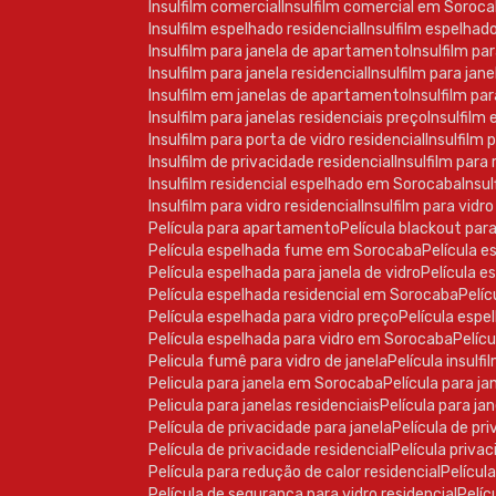
Insulfilm comercial
Insulfilm comercial em Soroc
Insulfilm espelhado residencial
Insulfilm espelhad
Insulfilm para janela de apartamento
Insulfilm pa
Insulfilm para janela residencial
Insulfilm para ja
Insulfilm em janelas de apartamento
Insulfilm pa
Insulfilm para janelas residenciais preço
Insulfilm
Insulfilm para porta de vidro residencial
Insulfilm
Insulfilm de privacidade residencial
Insulfilm para
Insulfilm residencial espelhado em Sorocaba
Insu
Insulfilm para vidro residencial
Insulfilm para vid
Película para apartamento
Película blackout par
Película espelhada fume em Sorocaba
Película 
Película espelhada para janela de vidro
Película 
Película espelhada residencial em Sorocaba
Pel
Película espelhada para vidro preço
Película esp
Película espelhada para vidro em Sorocaba
Pelí
Pelicula fumê para vidro de janela
Película insulf
Pelicula para janela em Sorocaba
Película para j
Pelicula para janelas residenciais
Película para j
Película de privacidade para janela
Película de p
Película de privacidade residencial
Película priv
Película para redução de calor residencial
Películ
Película de segurança para vidro residencial
Pel