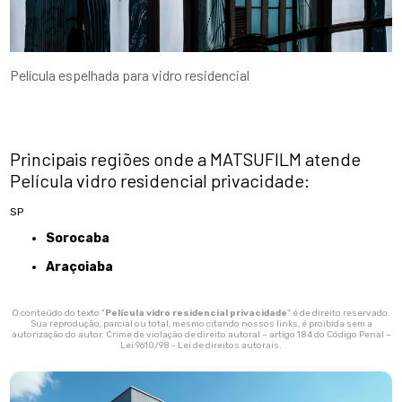
Película espelhada para vidro residencial
Principais regiões onde a MATSUFILM atende
Película vidro residencial privacidade:
SP
Sorocaba
Araçoiaba
O conteúdo do texto "
Película vidro residencial privacidade
" é de direito reservado.
Sua reprodução, parcial ou total, mesmo citando nossos links, é proibida sem a
autorização do autor. Crime de violação de direito autoral – artigo 184 do Código Penal –
Lei 9610/98 - Lei de direitos autorais
.