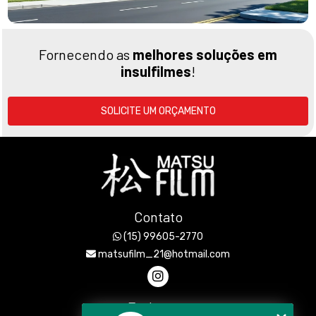
Fornecendo as
melhores soluções em
insulfilmes
!
SOLICITE UM ORÇAMENTO
Contato
(15) 99605-2770
matsufilm_21@hotmail.com
Endereço