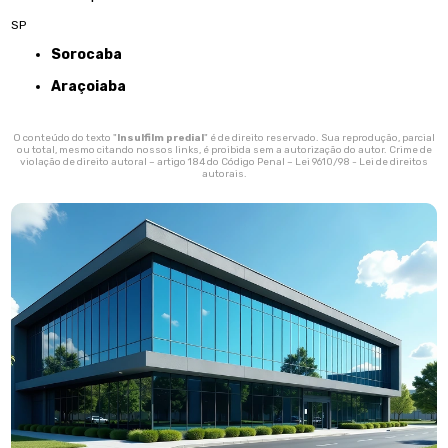
SP
Sorocaba
Araçoiaba
O conteúdo do texto "
Insulfilm predial
" é de direito reservado. Sua reprodução, parcial
ou total, mesmo citando nossos links, é proibida sem a autorização do autor. Crime de
violação de direito autoral – artigo 184 do Código Penal –
Lei 9610/98 - Lei de direitos
autorais
.