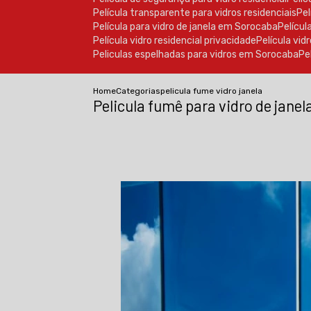
Película transparente para vidros residenciais
P
Película para vidro de janela em Sorocaba
Pelícu
Película vidro residencial privacidade
Película vi
Peliculas espelhadas para vidros em Sorocaba
P
Home
Categorias
pelicula fume vidro janela
Pelicula fumê para vidro de janel