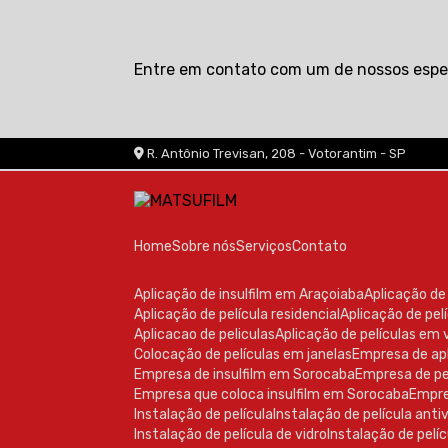
Entre em contato com um de nossos espec
R. Antônio Trevisan, 208 - Votorantim - SP
Home
Sobre nós
Serviços
Contato
Aplicação de insulfilm em Araçoiaba
Aplicação d
Aplicação de película residencial
Aplicação de pe
Aplicacao de peliculas
Aplicação de películas em 
Colocação de películas em janelas
Empresa de ap
Empresa de insulfilm em Sorocaba
Empresa de pe
Empresa que coloca insulfilm em Sorocaba
Empr
Instalação de película
Instalação de película ant
Instalação de película de vidro
Instalação de pelíc