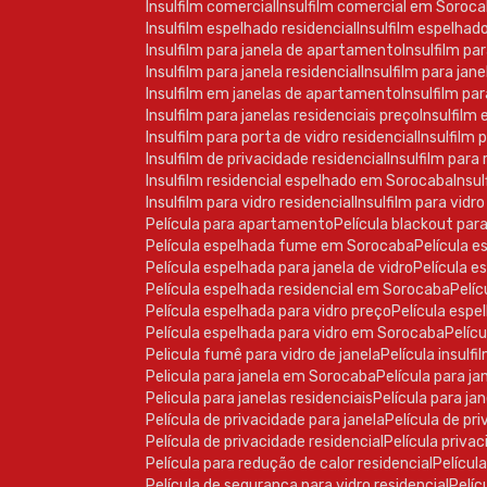
Insulfilm comercial
Insulfilm comercial em Soroc
Insulfilm espelhado residencial
Insulfilm espelhad
Insulfilm para janela de apartamento
Insulfilm pa
Insulfilm para janela residencial
Insulfilm para ja
Insulfilm em janelas de apartamento
Insulfilm pa
Insulfilm para janelas residenciais preço
Insulfilm
Insulfilm para porta de vidro residencial
Insulfilm
Insulfilm de privacidade residencial
Insulfilm para
Insulfilm residencial espelhado em Sorocaba
Insu
Insulfilm para vidro residencial
Insulfilm para vid
Película para apartamento
Película blackout par
Película espelhada fume em Sorocaba
Película 
Película espelhada para janela de vidro
Película 
Película espelhada residencial em Sorocaba
Pel
Película espelhada para vidro preço
Película esp
Película espelhada para vidro em Sorocaba
Pelí
Pelicula fumê para vidro de janela
Película insulf
Pelicula para janela em Sorocaba
Película para j
Pelicula para janelas residenciais
Película para j
Película de privacidade para janela
Película de p
Película de privacidade residencial
Película priv
Película para redução de calor residencial
Películ
Película de segurança para vidro residencial
Pel