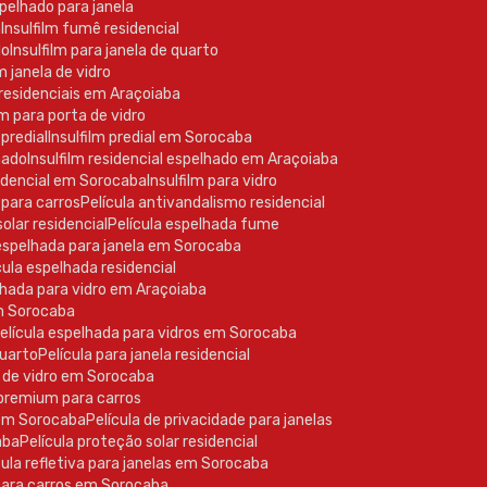
spelhado para janela
a
Insulfilm fumê residencial
do
Insulfilm para janela de quarto
m janela de vidro
s residenciais em Araçoiaba
ilm para porta de vidro
 predial
Insulfilm predial em Sorocaba
lhado
Insulfilm residencial espelhado em Araçoiaba
esidencial em Sorocaba
Insulfilm para vidro
 para carros
Película antivandalismo residencial
solar residencial
Película espelhada fume
a espelhada para janela em Sorocaba
ícula espelhada residencial
elhada para vidro em Araçoiaba
em Sorocaba
Película espelhada para vidros em Sorocaba
quarto
Película para janela residencial
la de vidro em Sorocaba
a premium para carros
a em Sorocaba
Película de privacidade para janelas
aba
Película proteção solar residencial
ícula refletiva para janelas em Sorocaba
 para carros em Sorocaba