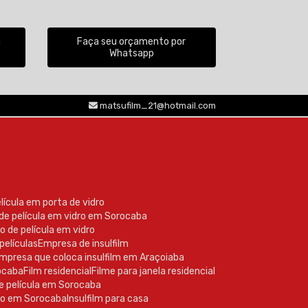
a
Faça seu orçamento por
Whatsapp
(15) 99605-2770
matsufilm_21@hotmail.com
elícula em porta de vidro
 de película em vidro em Sorocaba
o de película em vidro
películas
Empresa de insulfilm
Empresa que coloca insulfilm em Araçoiaba
rocaba
Film residencial
Filme para janela residencial
de película em Sorocaba
nto em Sorocaba
Insulfilm para casa