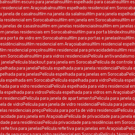
aba
Insulfilm escuro para janela
Insulfilm espelhado para casa
Insulfilm e
o residencial em Araçoiaba
Insulfilm espelhado residencial em Sorocab
ra janela de casa
Insulfilm na janela da sala
Insulfilm para janela espelha
nela residencial em Sorocaba
Insulfilm em janela em Sorocaba
Insulfilm e
ra janelas de casas
Insulfilm em janelas residenciais
Insulfilm em janela
 em janelas residenciais em Sorocaba
Insulfilm para porta blindex
Insulf
 para porta de vidro em Sorocaba
Insulfilm para portas e janelas
Insulfilm
 residência
Insulfilm residencial em Araçoiaba
Insulfilm residencial espe
lfilm residencial preço
Insulfilm residencial para privacidade
Insulfilm r
ro em Sorocaba
Insulfilm para vidros residenciais
Película antivandalismo
a janela
Película blackout para janela em Sorocaba
Película de controle 
espelhada para janela
Película espelhada para janela residencial
Películ
espelhada para janelas
Película espelhada para janelas em Sorocaba
Pel
ícula espelhada em Sorocaba
Película espelhada para vidro
Película esp
elhada para vidro residencial
Película espelhada para vidro residencial 
cula espelhada para vidros
Película espelhada para vidros em Araçoiaba
ilm residencial
Película para janela de apartamento
Pelicula para janela 
anela de vidro
Película para janela de vidro residencial
Película para jane
anelas residenciais preço
Película para porta de vidro residencial
Películ
rivacidade para janela em Araçoiaba
Película de privacidade para janel
acidade para residências
Película privacidade para residências em Soroc
a refletiva para janelas
Película refletiva para janelas em Araçoiaba
Pel
ícula de segurança para vidro residencial em Sorocaba
Película térmica