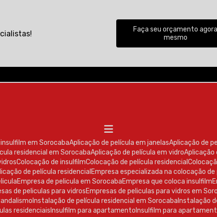
Faça seu orçamento agor
ialistas!
mesmo
e insulfilm em Sorocaba
Aplicação de película em janelas
Aplicação de p
lícula residencial em Sorocaba
Aplicação de película em vidro
Aplicação
vidros
Colocação de insulfilm
Colocação de película residencial
Colocaçã
licação de película residencial
Empresa especializada na colocação de 
licula
Empresa de pelicula em Sorocaba
Empresa que coloca insulfilm
esas de peliculas para vidros
Empresas de peliculas para vidros em So
ivandalismo
Instalação de película residencial em Sorocaba
Instalação 
ulas residenciais
Insulfilm para apartamento
Insulfilm para apartame