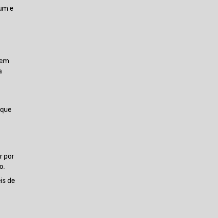
ium e
uem
a
 que
r por
o.
is de