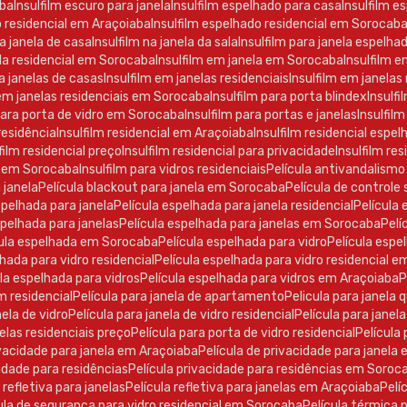
aba
Insulfilm escuro para janela
Insulfilm espelhado para casa
Insulfilm e
o residencial em Araçoiaba
Insulfilm espelhado residencial em Sorocab
ra janela de casa
Insulfilm na janela da sala
Insulfilm para janela espelha
nela residencial em Sorocaba
Insulfilm em janela em Sorocaba
Insulfilm e
ra janelas de casas
Insulfilm em janelas residenciais
Insulfilm em janela
 em janelas residenciais em Sorocaba
Insulfilm para porta blindex
Insulf
 para porta de vidro em Sorocaba
Insulfilm para portas e janelas
Insulfilm
 residência
Insulfilm residencial em Araçoiaba
Insulfilm residencial espe
lfilm residencial preço
Insulfilm residencial para privacidade
Insulfilm r
ro em Sorocaba
Insulfilm para vidros residenciais
Película antivandalismo
a janela
Película blackout para janela em Sorocaba
Película de controle 
espelhada para janela
Película espelhada para janela residencial
Películ
espelhada para janelas
Película espelhada para janelas em Sorocaba
Pel
ícula espelhada em Sorocaba
Película espelhada para vidro
Película esp
elhada para vidro residencial
Película espelhada para vidro residencial 
cula espelhada para vidros
Película espelhada para vidros em Araçoiaba
ilm residencial
Película para janela de apartamento
Pelicula para janela 
anela de vidro
Película para janela de vidro residencial
Película para jane
anelas residenciais preço
Película para porta de vidro residencial
Películ
rivacidade para janela em Araçoiaba
Película de privacidade para janel
acidade para residências
Película privacidade para residências em Soroc
a refletiva para janelas
Película refletiva para janelas em Araçoiaba
Pel
ícula de segurança para vidro residencial em Sorocaba
Película térmica