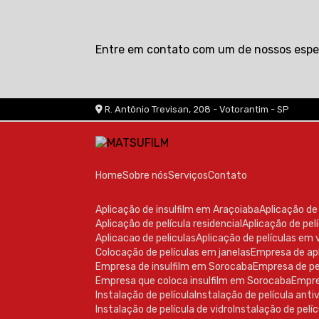
Entre em contato com um de nossos espec
R. Antônio Trevisan, 208 - Votorantim - SP
Home
Sobre nós
Serviços
Contato
Aplicação de insulfilm em Araçoiaba
Aplicação d
Aplicação de película residencial
Aplicação de pe
Aplicacao de peliculas
Aplicação de películas em 
Colocação de películas em janelas
Empresa de ap
Empresa de insulfilm em Sorocaba
Empresa de pe
Empresa que coloca insulfilm em Sorocaba
Empr
Instalação de película
Instalação de película ant
Instalação de película de vidro
Instalação de pelíc