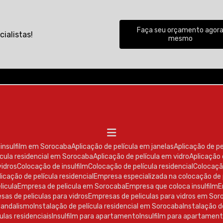
Faça seu orçamento agor
ialistas!
mesmo
e insulfilm em Sorocaba
Aplicação de película em janelas
Aplicação de p
lícula residencial em Sorocaba
Aplicação de película em vidro
Aplicação
vidros
Colocação de insulfilm
Colocação de película residencial
Colocaçã
licação de película residencial
Empresa especializada na colocação de 
licula
Empresa de pelicula em Sorocaba
Empresa que coloca insulfilm
esas de peliculas para vidros
Empresas de peliculas para vidros em So
ivandalismo
Instalação de película residencial em Sorocaba
Instalação 
ulas residenciais
Insulfilm para apartamento
Insulfilm para apartame