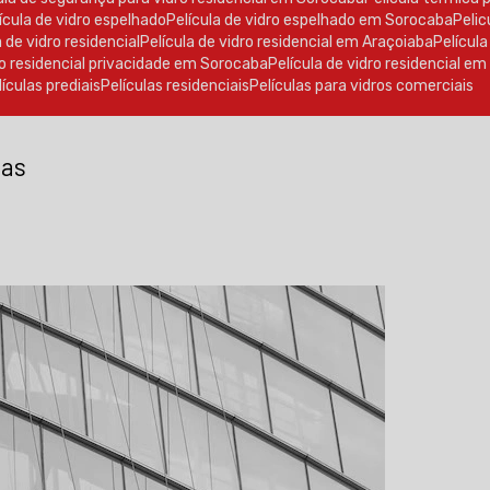
elícula de vidro espelhado
Película de vidro espelhado em Sorocaba
Peli
la de vidro residencial
Película de vidro residencial em Araçoiaba
Películ
dro residencial privacidade em Sorocaba
Película de vidro residencial e
elículas prediais
Películas residenciais
Películas para vidros comerciais
las