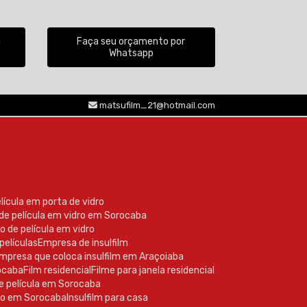
a
Faça seu orçamento por
Whatsapp
(15) 99605-2770
matsufilm_21@hotmail.com
elícula em porta de vidro
 de película em vidro em Sorocaba
o de película em vidro
películas
Empresa de insulfilm
Empresa que coloca insulfilm em Araçoiaba
rocaba
Film residencial
Filme para janela residencial
de película em Sorocaba
nto em Sorocaba
Insulfilm para casa