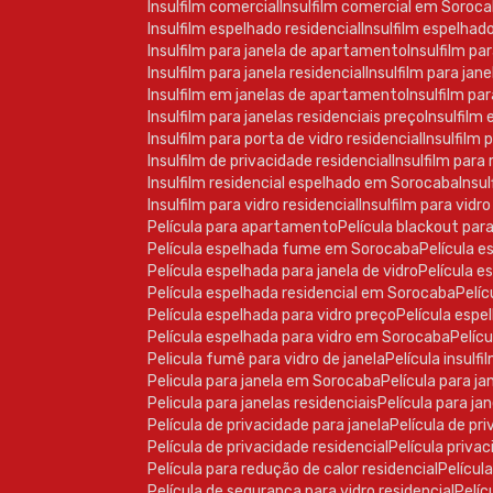
Insulfilm comercial
Insulfilm comercial em Soroc
Insulfilm espelhado residencial
Insulfilm espelhad
Insulfilm para janela de apartamento
Insulfilm pa
Insulfilm para janela residencial
Insulfilm para ja
Insulfilm em janelas de apartamento
Insulfilm pa
Insulfilm para janelas residenciais preço
Insulfilm
Insulfilm para porta de vidro residencial
Insulfilm
Insulfilm de privacidade residencial
Insulfilm para
Insulfilm residencial espelhado em Sorocaba
Insu
Insulfilm para vidro residencial
Insulfilm para vid
Película para apartamento
Película blackout par
Película espelhada fume em Sorocaba
Película 
Película espelhada para janela de vidro
Película 
Película espelhada residencial em Sorocaba
Pel
Película espelhada para vidro preço
Película esp
Película espelhada para vidro em Sorocaba
Pelí
Pelicula fumê para vidro de janela
Película insulf
Pelicula para janela em Sorocaba
Película para j
Pelicula para janelas residenciais
Película para j
Película de privacidade para janela
Película de p
Película de privacidade residencial
Película priv
Película para redução de calor residencial
Películ
Película de segurança para vidro residencial
Pel