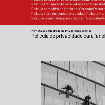
Película transparente para vidros residenciais
P
Película para vidro de janela em Sorocaba
Pelícu
Película vidro residencial privacidade
Película vi
Peliculas espelhadas para vidros em Sorocaba
P
Home
Categorias
pelicula privacidade janelas
Película de privacidade para jane