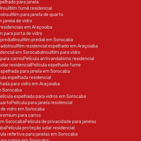
spelhado para janela
a
Insulfilm fumê residencial
do
Insulfilm para janela de quarto
m janela de vidro
s residenciais em Araçoiaba
ilm para porta de vidro
 predial
Insulfilm predial em Sorocaba
lhado
Insulfilm residencial espelhado em Araçoiaba
esidencial em Sorocaba
Insulfilm para vidro
 para carros
Película antivandalismo residencial
solar residencial
Película espelhada fume
a espelhada para janela em Sorocaba
ícula espelhada residencial
elhada para vidro em Araçoiaba
em Sorocaba
Película espelhada para vidros em Sorocaba
quarto
Película para janela residencial
la de vidro em Sorocaba
a premium para carros
a em Sorocaba
Película de privacidade para janelas
aba
Película proteção solar residencial
ícula refletiva para janelas em Sorocaba
 para carros em Sorocaba